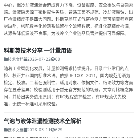
中心，但冷却液泄漏会造成算力下降、设备报废、安全事故与巨额索
赔。漏液隐患源于密封配件劣质、管路工艺不规范、冷却液腐蚀、出
厂检漏精度不足四大问题。科斯莫差压式气密检测方案可前置筛查密
封缺陷，搭配数字化检测系统留存全流程数据，标准化高精度检漏，
从源头降低漏液不良率，为液冷全产业链品质管控提供可靠保障。
科斯莫技术分享 一计量用语
技术文档
2026-07-22
68
随着工业智能化发展，计量检测需求持续提升。日系企业常用的点
检、校正并非国内标准术语。依据JJF 1001-2011，国内规范用语为
检定、校准。二者在强制性、适用对象、依据文件、结论效力等方面
存在显著差异；校验则适用于暂无官方规范的场景。文章对比概念异
同，并给出实务选用原则：有JJG规程选择检定，有JJF规范优先校
准，无统一标准可采用校验。
气泡与液体泄漏检测技术全解析
技术文档
2026-03-11
629