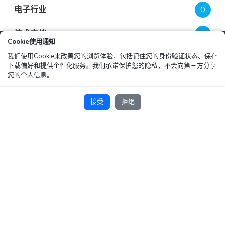
电子行业
0
技术文档
3
Cookie使用通知
我们使用Cookie来改善您的浏览体验，包括记住您的身份验证状态、保存
操作指南
0
下载偏好和提供个性化服务。我们承诺保护您的隐私，不会向第三方分享
您的个人信息。
其他
1
接受
拒绝
最新文章
连载①：液冷普及的背景下，漏液风险从何而来？
2026-07-28
科斯莫技术分享 一计量用语
2026-07-22