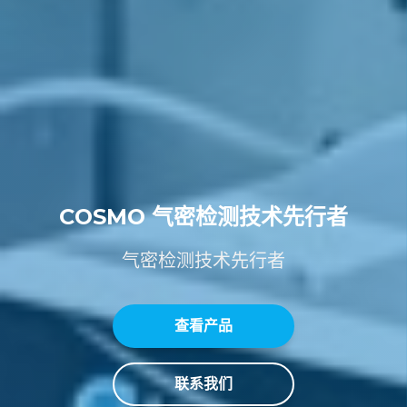
C
O
S
M
O
气
密
检
测
技
术
先
行
者
气
密
检
测
技
术
先
行
者
查看产品
联系我们